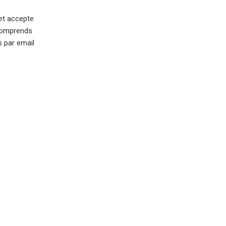
 et accepte
 comprends
s par email