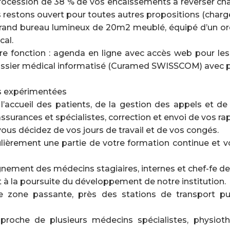
rocession de 38 % de vos encaissements à reverser ch
s restons ouvert pour toutes autres propositions (charge
n grand bureau lumineux de 20m2 meublé, équipé d’un o
cal.
tre fonction : agenda en ligne avec accès web pour les
 dossier médical informatisé (Curamed SWISSCOM) avec p
es expérimentées
ccueil des patients, de la gestion des appels et de la
ssurances et spécialistes, correction et envoi de vos ra
 vous décidez de vos jours de travail et de vos congés.
gulièrement une partie de votre formation continue e
eignement des médecins stagiaires, internes et chef-fe d
t à la poursuite du développement de notre institution.
e zone passante, près des stations de transport pub
proche de plusieurs médecins spécialistes, physioth